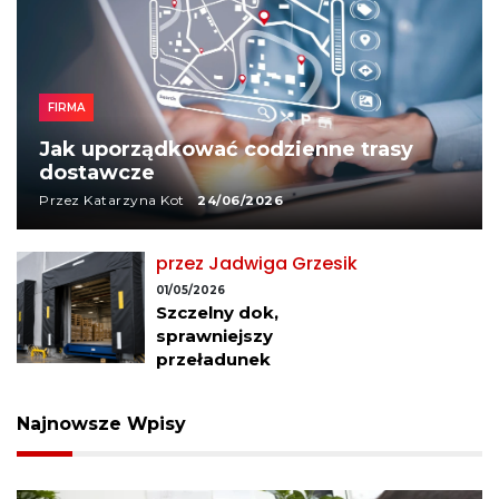
FIRMA
Jak uporządkować codzienne trasy
dostawcze
Przez Katarzyna Kot
24/06/2026
sik
przez Jadwiga Grzes
07/04/2026
Czyste biuro bez
zakłócania rytmu pr
Najnowsze Wpisy