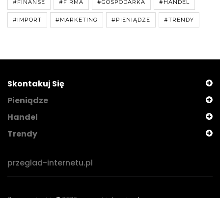
#FINANSE
#FIRMA
#GOSPODARKA
#HANDEL
#IMPORT
#MARKETING
#PIENIĄDZE
#TRENDY
Skontakuj Się
Pieniądze
Handel
Trendy
przeglad-internetu.pl
Prawa autorskie © 2026 przeglad-internetu.pl