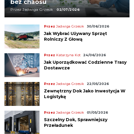
bez chaosu
Przez Jadwiga Grzesik
02/07/2026
Przez
Jadwiga Grzesik
30/06/2026
Jak Wybrać Używany Sprzęt
Rolniczy Z Głową
Przez
Katarzyna Kot
24/06/2026
Jak Uporządkować Codzienne Trasy
Dostawcze
Przez
Jadwiga Grzesik
22/05/2026
Zewnętrzny Dok Jako Inwestycja W
Logistykę
Przez
Jadwiga Grzesik
01/05/2026
Szczelny Dok, Sprawniejszy
Przeładunek