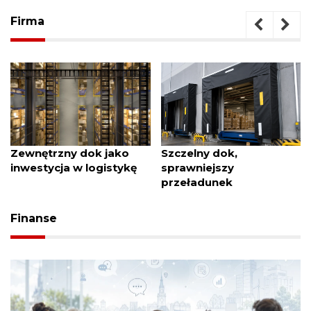
Firma
ok jako
Szczelny dok,
Czyste biuro b
logistykę
sprawniejszy
zakłócania ryt
przeładunek
Finanse