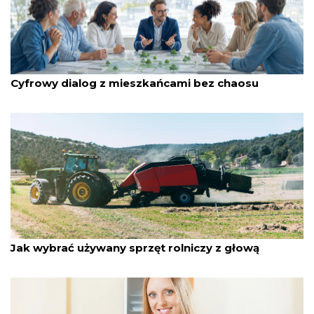
przez Jadwiga Grzesik
02/07/2026
Cyfrowy dialog z mieszkańcami bez chaosu
przez Jadwiga Grzesik
30/06/2026
Jak wybrać używany sprzęt rolniczy z głową