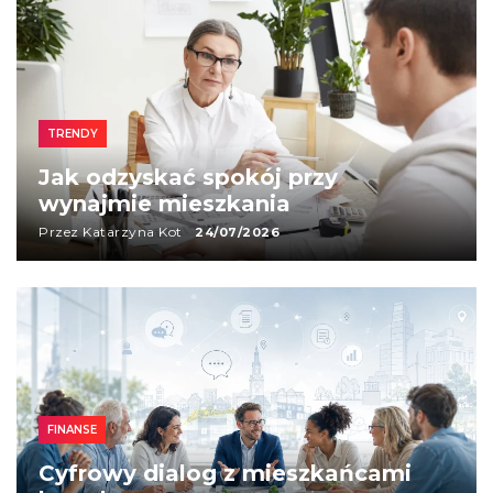
TRENDY
Jak odzyskać spokój przy
wynajmie mieszkania
Przez Katarzyna Kot
24/07/2026
FINANSE
Cyfrowy dialog z mieszkańcami