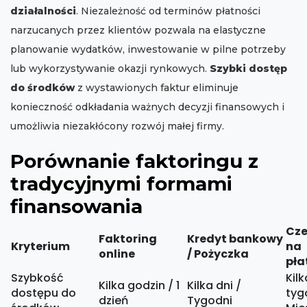
działalności
. Niezależność od terminów płatności
narzucanych przez klientów pozwala na elastyczne
planowanie wydatków, inwestowanie w pilne potrzeby
lub wykorzystywanie okazji rynkowych.
Szybki dostęp
do środków
z wystawionych faktur eliminuje
konieczność odkładania ważnych decyzji finansowych i
umożliwia niezakłócony rozwój małej firmy.
Porównanie faktoringu z
tradycyjnymi formami
finansowania
Cze
Faktoring
Kredyt bankowy
Kryterium
na
online
/ Pożyczka
pła
Szybkość
Kilk
Kilka godzin / 1
Kilka dni /
dostępu do
tyg
dzień
Tygodni