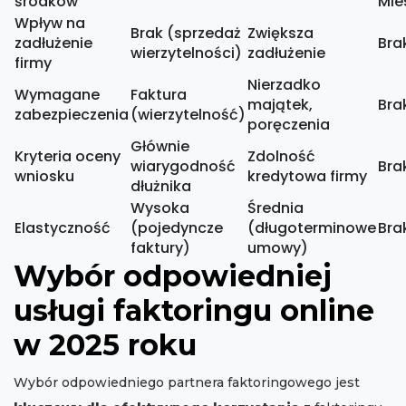
środków
Mie
Wpływ na
Brak (sprzedaż
Zwiększa
zadłużenie
Bra
wierzytelności)
zadłużenie
firmy
Nierzadko
Wymagane
Faktura
majątek,
Bra
zabezpieczenia
(wierzytelność)
poręczenia
Głównie
Kryteria oceny
Zdolność
wiarygodność
Bra
wniosku
kredytowa firmy
dłużnika
Wysoka
Średnia
Elastyczność
(pojedyncze
(długoterminowe
Bra
faktury)
umowy)
Wybór odpowiedniej
usługi faktoringu online
w 2025 roku
Wybór odpowiedniego partnera faktoringowego jest