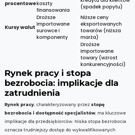
kredytu dla klientów
procentowe
koszty
(spadek popytu)
finansowania
Droższe
Niższe ceny
importowane
eksportowanych
Kursy walut
surowce i
towarów (niższa
komponenty
marża)
Droższe
importowane
towary (wzrost
konkurencyjności)
Rynek pracy i stopa
bezrobocia: implikacje dla
zatrudnienia
Rynek pracy
, charakteryzowany przez
stopę
bezrobocia i dostępność specjalistów
, ma kluczowe
implikacje dla przedsiębiorców. Niska stopa bezrobocia
oznacza trudniejszy dostęp do wykwalifikowanych