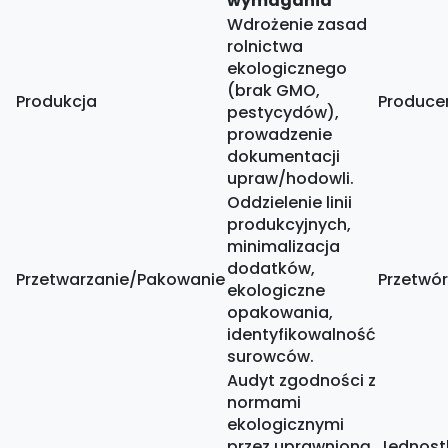
wymagania
Wdrożenie zasad
rolnictwa
ekologicznego
(brak GMO,
Produkcja
Producen
pestycydów),
prowadzenie
dokumentacji
upraw/hodowli.
Oddzielenie linii
produkcyjnych,
minimalizacja
dodatków,
Przetwarzanie/Pakowanie
Przetwó
ekologiczne
opakowania,
identyfikowalność
surowców.
Audyt zgodności z
normami
ekologicznymi
przez uprawnioną
Jednostk