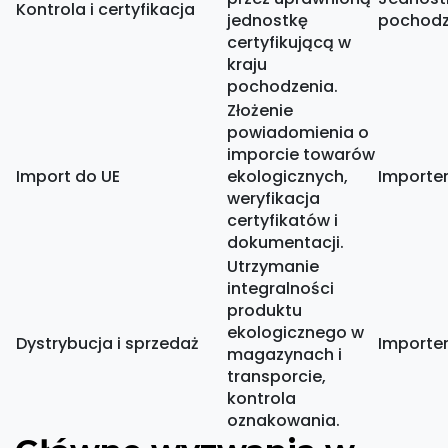
Kontrola i certyfikacja
jednostkę
pochodz
certyfikującą w
kraju
pochodzenia.
Złożenie
powiadomienia o
imporcie towarów
Import do UE
ekologicznych,
Importer
weryfikacja
certyfikatów i
dokumentacji.
Utrzymanie
integralności
produktu
ekologicznego w
Dystrybucja i sprzedaż
Importe
magazynach i
transporcie,
kontrola
oznakowania.