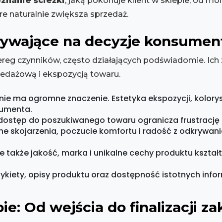
znanie ścieżki
, jaką pokonuje klient w sklepie, od mo
e naturalnie zwiększa sprzedaż.
ływające na decyzje konsume
reg czynników, często działających podświadomie. Ich 
zedażową i ekspozycją towaru.
ie ma ogromne znaczenie. Estetyka ekspozycji, kolorys
sumenta.
y dostęp do poszukiwanego towaru ogranicza frustrację 
e skojarzenia, poczucie komfortu i radość z odkrywan
le także jakość, marka i unikalne cechy produktu kszt
ykiety, opisy produktu oraz dostępność istotnych infor
ie: Od wejścia do finalizacji z