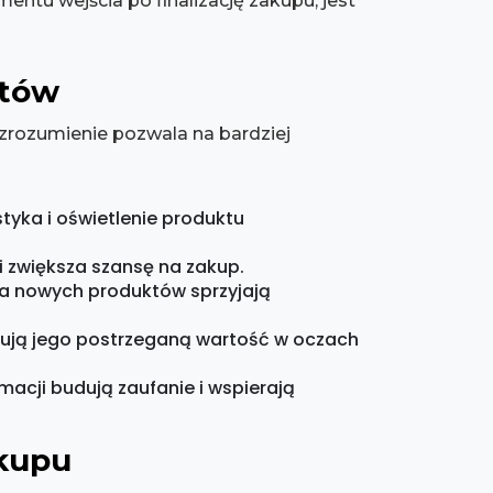
mentu wejścia po finalizację zakupu, jest
ntów
zrozumienie pozwala na bardziej
tyka i oświetlenie produktu
i zwiększa szansę na zakup.
ia nowych produktów sprzyjają
ałtują jego postrzeganą wartość w oczach
macji budują zaufanie i wspierają
akupu