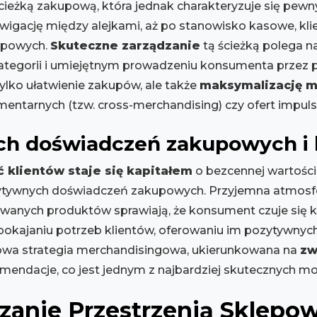
 ścieżką zakupową, która jednak charakteryzuje się pe
gację między alejkami, aż po stanowisko kasowe, klien
upowych.
Skuteczne zarządzanie
tą ścieżką polega n
kategorii i umiejętnym prowadzeniu konsumenta przez 
tylko ułatwienie zakupów, ale także
maksymalizację m
ntarnych (tzw. cross-merchandising) czy ofert impul
h doświadczeń zakupowych i b
ć klientów staje się kapitałem
o bezcennej wartości
zytywnych doświadczeń zakupowych. Przyjemna atmosfera
wanych produktów sprawiają, że konsument czuje się 
zaspokajaniu potrzeb klientów, oferowaniu im pozytywny
wa strategia merchandisingowa, ukierunkowana na
zw
ekomendacje, co jest jednym z najbardziej skutecznych 
dzanie Przestrzenią Sklepo