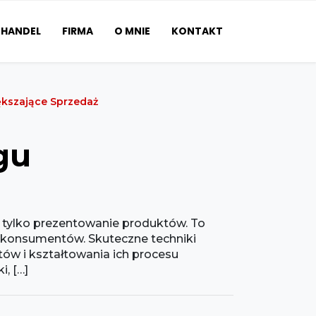
HANDEL
FIRMA
O MNIE
KONTAKT
ększające Sprzedaż
gu
ż tylko prezentowanie produktów. To
i konsumentów. Skuteczne techniki
tów i kształtowania ich procesu
, […]