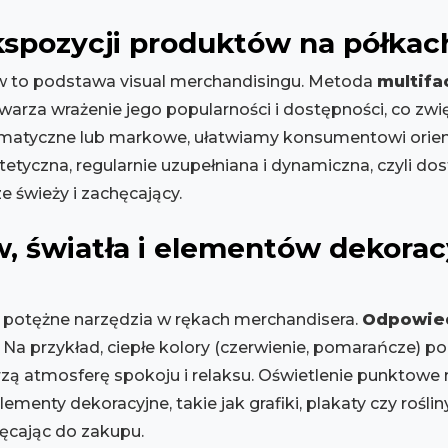
kspozycji produktów na półkac
ów to podstawa visual merchandisingu. Metoda
multifa
arza wrażenie jego popularności i dostępności, co zwi
ematyczne lub markowe, ułatwiamy konsumentowi orient
tetyczna, regularnie uzupełniana i dynamiczna, czyli 
e świeży i zachęcający.
, światła i elementów dekorac
to potężne narzędzia w rękach merchandisera.
Odpowied
. Na przykład, ciepłe kolory (czerwienie, pomarańcze) p
worzą atmosferę spokoju i relaksu. Oświetlenie punktow
enty dekoracyjne, takie jak grafiki, plakaty czy roślin
hęcając do zakupu.