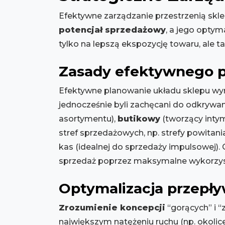
Efektywne zarządzanie przestrzenią sk
potencjał sprzedażowy
, a jego optym
tylko na lepszą ekspozycję towaru, ale 
Zasady efektywnego p
Efektywne planowanie układu sklepu wymag
jednocześnie byli zachęcani do odkrywa
asortymentu),
butikowy
(tworzący inty
stref sprzedażowych, np. strefy powitania
kas (idealnej do sprzedaży impulsowej).
sprzedaż poprzez maksymalne wykorzyst
Optymalizacja przepływ
Zrozumienie koncepcji
“gorących” i “
największym natężeniu ruchu (np. okolic