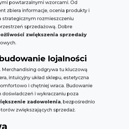
wnymi powtarzalnymi wzorcami. Od
t zbiera informacje, ocenia produkty i
a strategicznym rozmieszczeniu
przestrzeń sprzedażową. Dobre
ożliwości zwiększenia sprzedaży
sowych.
udowanie lojalności
. Merchandising odgrywa tu kluczową
, intuicyjny układ sklepu, estetyczna
komfortowo i chętniej wraca. Budowanie
ch doświadczeń i wykraczaniu poza
iększenie zadowolenia
, bezpośrednio
motorów zwiększających sprzedaż.
wą