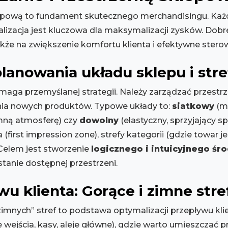
lepową to fundament skutecznego merchandisingu. Ka
alizacja jest kluczowa dla maksymalizacji zysków. Dob
także na zwiększenie komfortu klienta i efektywne stero
lanowania układu sklepu i str
a przemyślanej strategii. Należy zarządzać przestrzeni
nia nowych produktów. Typowe układy to:
siatkowy
(m
mną atmosferę) czy
dowolny
(elastyczny, sprzyjający sp
 (first impression zone), strefy kategorii (gdzie towar 
 Celem jest stworzenie
logicznego i intuicyjnego śr
anie dostępnej przestrzeni.
u klienta: Gorące i zimne stre
zimnych” stref to podstawa optymalizacji przepływu klie
e wejścia, kasy, aleje główne), gdzie warto umieszczać 