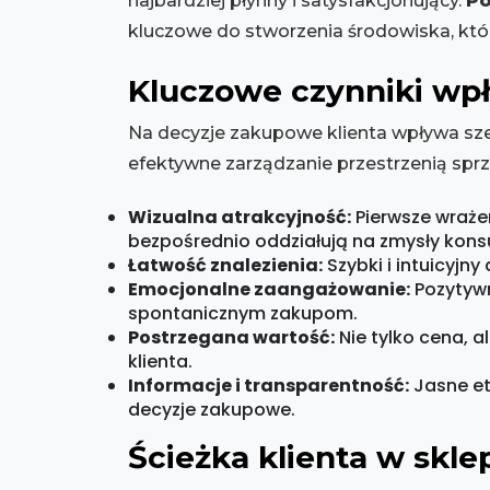
najbardziej płynny i satysfakcjonujący.
Po
kluczowe do stworzenia środowiska, któr
Kluczowe czynniki wp
Na decyzje zakupowe klienta wpływa sze
efektywne zarządzanie przestrzenią spr
Wizualna atrakcyjność:
Pierwsze wrażen
bezpośrednio oddziałują na zmysły kon
Łatwość znalezienia:
Szybki i intuicyjn
Emocjonalne zaangażowanie:
Pozytywn
spontanicznym zakupom.
Postrzegana wartość:
Nie tylko cena, a
klienta.
Informacje i transparentność:
Jasne et
decyzje zakupowe.
Ścieżka klienta w sklep