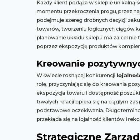
Każdy klient podąża w sklepie unikalną
momentu przekroczenia progu, przez nawi
podejmuje szereg drobnych decyzji zak
towarów, tworzeniu logicznych ciągów 
planowanie układu sklepu ma za cel nie 
poprzez ekspozycję produktów kompleme
Kreowanie pozytywnyc
W świecie rosnącej konkurencji
lojalnoś
rolę, przyczyniając się do kreowania po
ekspozycja towaru i dostępność poszuki
trwałych relacji opiera się na ciągłym 
podstawowe oczekiwania. Długotermino
przekłada się na lojalność klientów i r
Strategiczne Zarzą