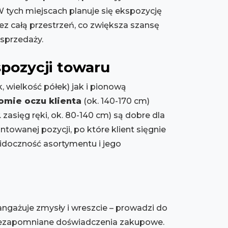
W tych miejscach planuje się ekspozycję
ez całą przestrzeń, co zwiększa szansę
sprzedaży.
spozycji towaru
 wielkość półek) jak i pionową
omie oczu klienta
(ok. 140-170 cm)
. zasięg ręki, ok. 80-140 cm) są dobre dla
towanej pozycji, po które klient sięgnie
idoczność asortymentu i jego
angażuje zmysły i wreszcie – prowadzi do
 niezapomniane doświadczenia zakupowe.