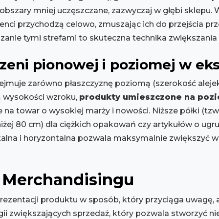
i obszary mniej uczęszczane, zazwyczaj w głębi sklepu. 
enci przychodzą celowo, zmuszając ich do przejścia prz
anie tymi strefami to skuteczna technika zwiększania 
zeni pionowej i poziomej w ek
ejmuje zarówno płaszczyznę poziomą (szerokość alejek,
ą wysokości wzroku,
produkty umieszczone na pozi
e na towar o wysokiej marży i nowości. Niższe półki (tzw
żej 80 cm) dla ciężkich opakowań czy artykułów o ugrun
kalna i horyzontalna pozwala maksymalnie zwiększyć w
 Merchandisingu
prezentacji produktu w sposób, który przyciąga uwagę, 
egii zwiększających sprzedaż, który pozwala stworzyć