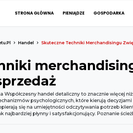
STRONA GŁÓWNA
PIENIĄDZE
GOSPODARKA
etu.pl
Handel
Skuteczne Techniki Merchandisingu Zwi
hniki merchandisin
sprzedaż
a Współczesny handel detaliczny to znacznie więcej ni
echanizmów psychologicznych, które kierują decyzjam
ierają się na umiejętności odczytywania potrzeb klien
najbardziej płynny i satysfakcjonujący. Poznanie ścieżki