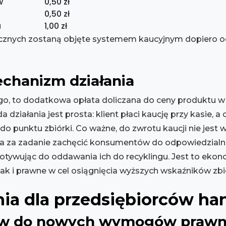
w
0,50 zł
0,50 zł
a
1,00 zł
znych zostaną objęte systemem kaucyjnym dopiero od 1
mechanizm działania
go, to dodatkowa opłata doliczana do ceny produktu w c
 działania jest prosta: klient płaci kaucję przy kasie,
 punktu zbiórki. Co ważne, do zwrotu kaucji nie jest 
a za zadanie zachęcić konsumentów do odpowiedzial
 motywując do oddawania ich do recyklingu. Jest to ek
jak i prawne w cel osiągnięcia wyższych wskaźników zbió
ia dla przedsiębiorców h
ów do nowych wymogów praw