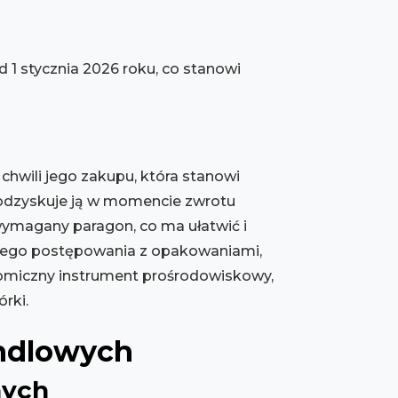
 stycznia 2026 roku, co stanowi
hwili jego zakupu, która stanowi
 a odzyskuje ją w momencie zwrotu
wymagany paragon, co ma ułatwić i
nego postępowania z opakowaniami,
onomiczny instrument prośrodowiskowy,
rki.
andlowych
nych