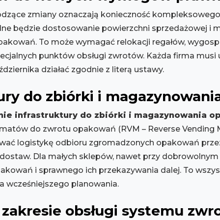
hodzące zmiany oznaczają konieczność kompleksoweg
dne będzie dostosowanie powierzchni sprzedażowej i
opakowań. To może wymagać relokacji regałów, wygosp
pecjalnych punktów obsługi zwrotów. Każda firma musi 
dziernika działać zgodnie z literą ustawy.
ury do zbiórki i magazynowan
ie infrastruktury do zbiórki i magazynowania 
utomatów do zwrotu opakowań (RVM – Reverse Vending M
nować logistykę odbioru zgromadzonych opakowań prze
dostaw. Dla małych sklepów, nawet przy dobrowolnym u
kowań i sprawnego ich przekazywania dalej. To wszyst
ga wcześniejszego planowania.
 zakresie obsługi systemu zwr