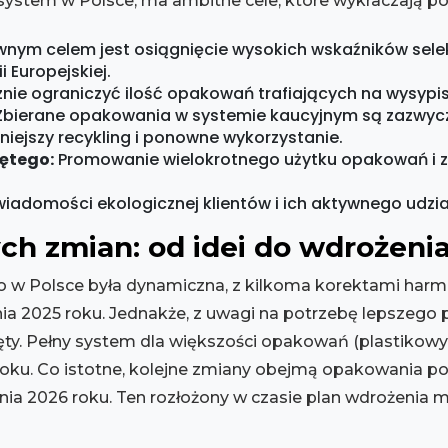
ystem w Polsce, ma ambitne cele, które wykraczają p
nym celem jest osiągnięcie wysokich wskaźników sele
i Europejskiej.
ie ograniczyć ilość opakowań trafiających na wysypis
bierane opakowania w systemie kaucyjnym są zazwyczaj
niejszy recykling i ponowne wykorzystanie.
ętego:
Promowanie wielokrotnego użytku opakowań i z
iadomości ekologicznej klientów i ich aktywnego udzia
h zmian: od idei do wdrożenia 
 w Polsce była dynamiczna, z kilkoma korektami harm
ia 2025 roku. Jednakże, z uwagi na potrzebę lepszego 
ęty. Pełny system dla większości opakowań (plastikow
ku. Co istotne, kolejne zmiany obejmą opakowania po
znia 2026 roku. Ten rozłożony w czasie plan wdrożenia