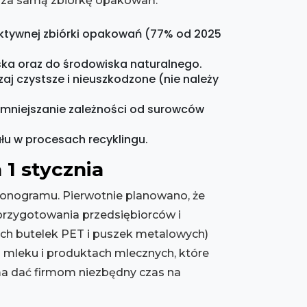
oza samą zbiórkę opakowań.
ktywnej zbiórki opakowań (77% od 2025
ka oraz do środowiska naturalnego.
 czystsze i nieuszkodzone (nie należy
mniejszanie zależności od surowców
łu w procesach recyklingu.
1 stycznia
onogramu. Pierwotnie planowano, że
przygotowania przedsiębiorców i
ych butelek PET i puszek metalowych)
 mleku i produktach mlecznych, które
 ma dać firmom niezbędny czas na