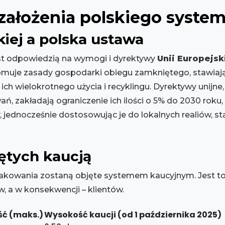
założenia polskiego syste
kiej a polska ustawa
st odpowiedzią na wymogi i dyrektywy
Unii Europejsk
romuje zasady gospodarki obiegu zamkniętego, stawi
ich wielokrotnego użycia i recyklingu. Dyrektywy unijne, ta
ń, zakładają ograniczenie ich ilości o 5% do 2030 roku,
 jednocześnie dostosowując je do lokalnych realiów, st
ętych kaucją
pakowania zostaną objęte systemem kaucyjnym. Jest to
, a w konsekwencji – klientów.
ć (maks.)
Wysokość kaucji (od 1 października 2025)