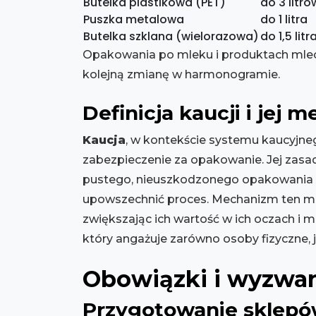
Butelka plastikowa (PET)
do 3 litró
Puszka metalowa
do 1 litra
Butelka szklana (wielorazowa)
do 1,5 litr
Opakowania po mleku i produktach mlec
kolejną zmianę w harmonogramie.
Definicja kaucji i jej 
Kaucja
, w kontekście systemu kaucyjne
zabezpieczenie za opakowanie. Jej zasada
pustego, nieuszkodzonego opakowania do
upowszechnić proces. Mechanizm ten m
zwiększając ich wartość w ich oczach i
który angażuje zarówno osoby fizyczne, 
Obowiązki i wyzwan
Przygotowanie sklep