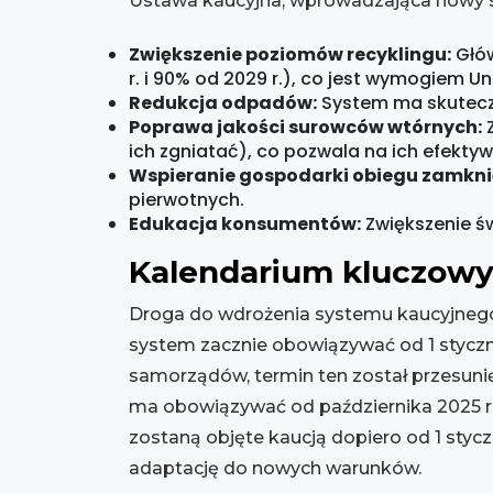
Ustawa kaucyjna, wprowadzająca nowy s
Zwiększenie poziomów recyklingu:
Głów
r. i 90% od 2029 r.), co jest wymogiem Uni
Redukcja odpadów:
System ma skuteczn
Poprawa jakości surowców wtórnych:
Z
ich zgniatać), co pozwala na ich efektyw
Wspieranie gospodarki obiegu zamkni
pierwotnych.
Edukacja konsumentów:
Zwiększenie św
Kalendarium kluczowyc
Droga do wdrożenia systemu kaucyjnego
system zacznie obowiązywać od 1 styczn
samorządów, termin ten został przesuni
ma obowiązywać od października 2025 ro
zostaną objęte kaucją dopiero od 1 styc
adaptację do nowych warunków.