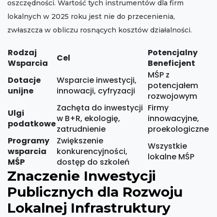
oszczędności. Wartość tych instrumentów dla firm
lokalnych w 2025 roku jest nie do przecenienia,
zwłaszcza w obliczu rosnących kosztów działalności.
Rodzaj
Potencjalny
Cel
Wsparcia
Beneficjent
MŚP z
Dotacje
Wsparcie inwestycji,
potencjałem
unijne
innowacji, cyfryzacji
rozwojowym
Zachęta do inwestycji
Firmy
Ulgi
w B+R, ekologię,
innowacyjne,
podatkowe
zatrudnienie
proekologiczne
Programy
Zwiększenie
Wszystkie
wsparcia
konkurencyjności,
lokalne MŚP
MŚP
dostęp do szkoleń
Znaczenie Inwestycji
Publicznych dla Rozwoju
Lokalnej Infrastruktury