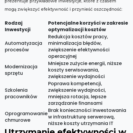
prezentuje przykładowe inwestycje, które z czasem
mogą zwiększyć efektywność i przynieść oszczędność:
Rodzaj
Potencjalne korzyści w zakresie
Inwestycji
optymalizacji kosztów
Redukcja kosztów pracy,
Automatyzacja
minimalizacja błędów,
procesów
zwiększenie efektywności
operacyjnej
Mniejsze zużycie energii, niższe
Modernizacja
koszty serwisowania,
sprzętu
zwiększenie wydajności
Poprawa kompetencji,
Szkolenia
zwiększenie wydajności,
pracowników
mniejsza rotacja, lepsze
zarządzanie finansami
Brak konieczności inwestowania
Oprogramowanie
w infrastrukturę serwerową,
chmurowe
niższe koszty utrzymania IT
Utrzymanie efektywności w