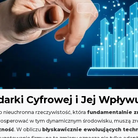
arki Cyfrowej i Jej Wpływ
o nieuchronna rzeczywistość, która
fundamentalnie z
i prosperować w tym dynamicznym środowisku, muszą z
zność
. W obliczu
błyskawicznie ewoluujących techn