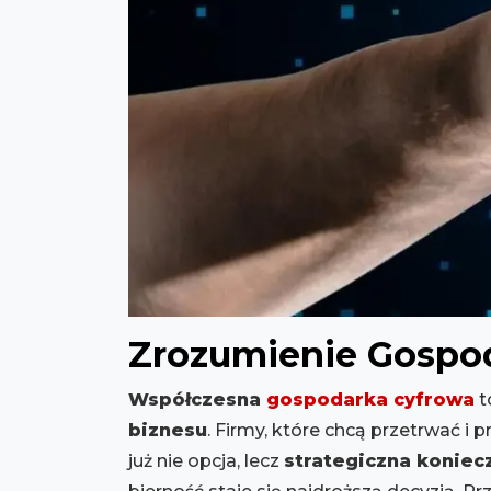
Zrozumienie Gospod
Współczesna
gospodarka cyfrowa
t
biznesu
. Firmy, które chcą przetrwać 
już nie opcja, lecz
strategiczna koniec