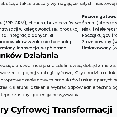
łabości, a także obszary wymagające natychmiastowej i
Poziom gotowoś
 (ERP, CRM), chmura, bezpieczeństwo
Średni (starsze 
atyzacji w księgowości, HR, produkcji
Niski (wiele rę
liza, integracja danych, BI
Początkujący (r
pracowników w zakresie technologii
Zróżnicowany (
zmiany, innowacja, współpraca
Umiarkowany (o
unków Działania
edsiębiorstwo musi jasno zdefiniować, dokąd zmierza.
worzenia spójnej strategii cyfrowej. Czy chodzi o red
e o wprowadzenie nowych produktów i usług opartych n
kreślić kierunki działania, wybrać odpowiednie technolo
tępne zasoby i potencjalne wyzwania.
ry Cyfrowej Transformacji