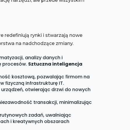
tację narzędzi, ale przede wszystkim
re redefiniują rynki i stwarzają nowe
iorstwa na nadchodzące zmiany.
atyzacji, analizy danych i
ję procesów.
Sztuczna inteligencja
wność kosztową, pozwalając firmom na
fizyczną infrastrukturę IT.
 urządzeń, otwierając drzwi do nowych
niezawodność transakcji, minimalizując
rutynowych zadań, uwalniając
jach i kreatywnych obszarach