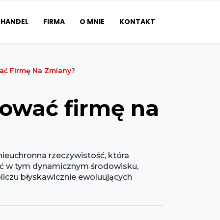
HANDEL
FIRMA
O MNIE
KONTAKT
ać Firmę Na Zmiany?
tować firmę na
ieuchronna rzeczywistość, która
wać w tym dynamicznym środowisku,
bliczu błyskawicznie ewoluujących