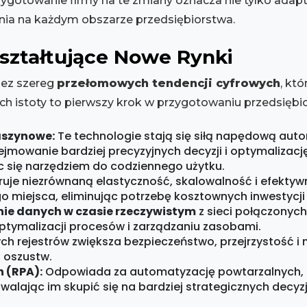
rzygotowanie firmy na te zmiany oznacza nie tylko adap
ania na każdym obszarze przedsiębiorstwa.
ształtujące Nowe Rynki
zez szereg
przełomowych tendencji cyfrowych
, któ
ich istoty to pierwszy krok w przygotowaniu przedsięb
aszynowe:
Te technologie stają się siłą napędową autom
ejmowanie bardziej precyzyjnych decyzji i optymalizac
ąc się narzędziem do codziennego użytku.
ruje niezrównaną elastyczność, skalowalność i efekty
miejsca, eliminując potrzebę kosztownych inwestycji w 
nie danych w czasie rzeczywistym
z sieci połączonych
tymalizacji procesów i zarządzaniu zasobami.
h rejestrów zwiększa bezpieczeństwo, przejrzystość i 
 oszustw.
 (RPA):
Odpowiada za automatyzację powtarzalnych, 
alając im skupić się na bardziej strategicznych decyz