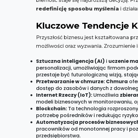
bierność staje się najdroższą decyzją. P
redefinicję sposobu myślenia
i dział
Kluczowe Tendencje K
Przyszłość biznesu jest kształtowana pr
możliwości oraz wyzwania. Zrozumienie 
Sztuczna inteligencja (AI)
i
uczenie m
personalizacji, umożliwiając firmom pod
przestaje być futurologiczną wizją, staj
Przetwarzanie w chmurze:
Chmura
ofe
dostęp do zasobów i danych z dowolnego 
Internet Rzeczy (IoT):
Umożliwia
zbiera
modeli biznesowych w monitorowaniu, op
Blockchain:
Ta technologia rozproszonyc
potrzebę pośredników i redukując ryzyko
Automatyzacja procesów biznesowych
pracowników od monotonnej pracy i pozw
przedsiębiorstwa.