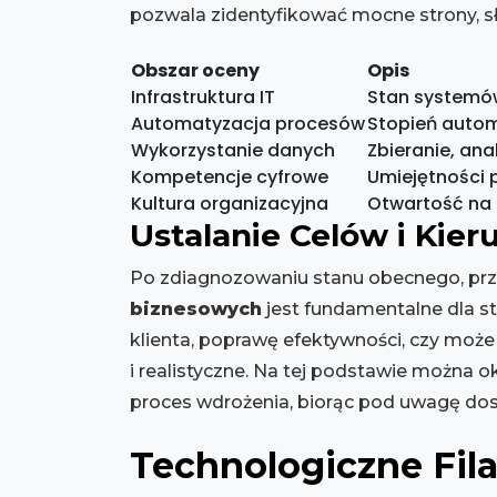
pozwala zidentyfikować mocne strony, s
Obszar oceny
Opis
Infrastruktura IT
Stan systemów
Automatyzacja procesów
Stopień autom
Wykorzystanie danych
Zbieranie, ana
Kompetencje cyfrowe
Umiejętności 
Kultura organizacyjna
Otwartość na 
Ustalanie Celów i Kier
Po zdiagnozowaniu stanu obecnego, prz
biznesowych
jest fundamentalne dla st
klienta, poprawę efektywności, czy moż
i realistyczne. Na tej podstawie można o
proces wdrożenia, biorąc pod uwagę dos
Technologiczne Fila