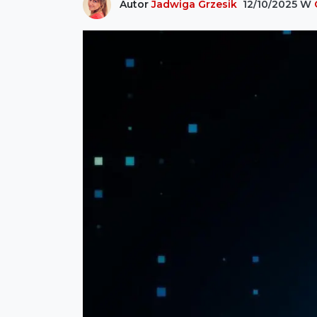
Autor
Jadwiga Grzesik
12/10/2025
W