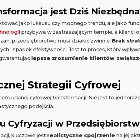
sformacja jest Dziś Niezbędna
ktować jako luksusu czy modnego trendu, ale jako fun
hnologii
przybywa w zastraszającym tempie, a klienci 
ań, przedsiębiorstwo musi działać zwinnie.
Brak stra
ych i spadek efektywności. Jest to proces, który wpływa
 gwarantując
lepsze zrozumienie klientów
,
zwiększ
znej Strategii Cyfrowej
cem udanej cyfrowej transformacji. Nie jest to jednorazo
stycznego podejścia.
 Cyfryzacji w Przedsiębiorstw
cji, kluczowe jest
realistyczne spojrzenie
na jej ak